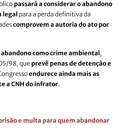
blico
passará a considerar o abandono
 legal
para a perda definitiva da
dades
comprovem a autoria do ato por
a o abandono como crime ambiental
,
605/98, que
prevê penas de detenção e
 Congresso
endurece ainda mais as
e a CNH do infrator
.
prisão e multa para quem abandonar