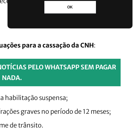
ecer as consequências desse ato
OK
tuações para a cassação da CNH
:
NOTÍCIAS PELO WHATSAPP SEM PAGAR
NADA.
a habilitação suspensa;
rações graves no período de 12 meses;
e de trânsito.