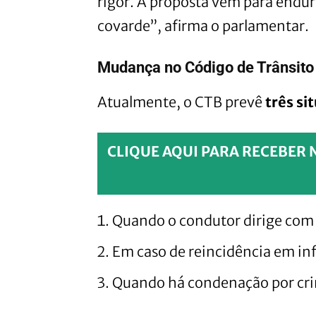
rigor. A proposta vem para endur
covarde”, afirma o parlamentar.
Mudança no Código de Trânsito
Atualmente, o CTB prevê
três si
CLIQUE AQUI PARA RECEBER 
Quando o condutor dirige com 
Em caso de reincidência em inf
Quando há condenação por crim