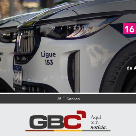
C
25
Canoas