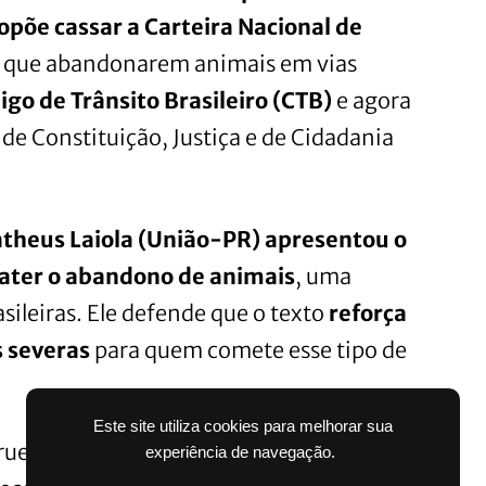
opõe cassar a Carteira Nacional de
 que abandonarem animais em vias
igo de Trânsito Brasileiro (CTB)
e agora
e Constituição, Justiça e de Cidadania
theus Laiola (União-PR)
apresentou o
bater o abandono de animais
, uma
asileiras. Ele defende que o texto
reforça
s severas
para quem comete esse tipo de
Este site utiliza cookies para melhorar sua
ueldade que precisa ser enfrentada com
experiência de navegação.