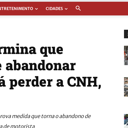
NTRETENIMENTO
CIDADES
ermina que
e abandonar
á perder a CNH,
prova medida que torna o abandono de
ra de motorista