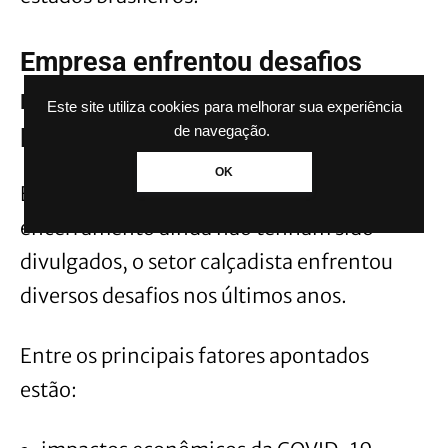
Empresa enfrentou desafios
recentes no setor calçadista do
Este site utiliza cookies para melhorar sua experiência
RS
de navegação.
OK
Embora os motivos oficiais para o possível
encerramento ainda não tenham sido
divulgados, o setor calçadista enfrentou
diversos desafios nos últimos anos.
Entre os principais fatores apontados
estão: