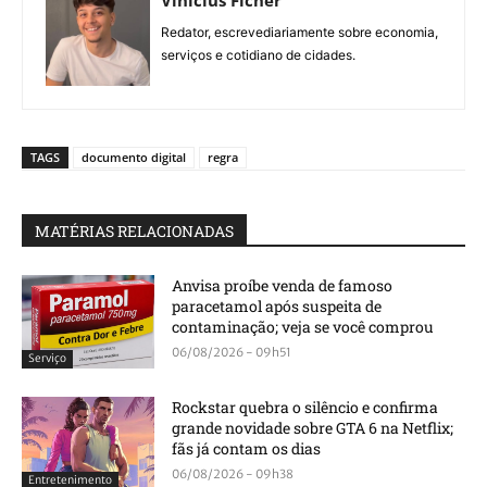
Vinicius Ficher
Redator, escrevediariamente sobre economia,
serviços e cotidiano de cidades.
TAGS
documento digital
regra
MATÉRIAS RELACIONADAS
Anvisa proíbe venda de famoso
paracetamol após suspeita de
contaminação; veja se você comprou
06/08/2026 - 09h51
Serviço
Rockstar quebra o silêncio e confirma
grande novidade sobre GTA 6 na Netflix;
fãs já contam os dias
06/08/2026 - 09h38
Entretenimento