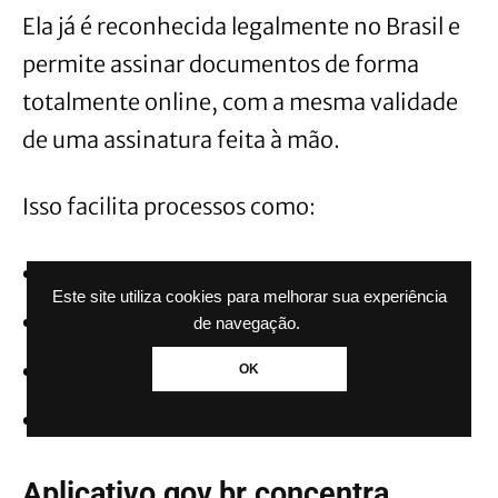
Ela já é reconhecida legalmente no Brasil e
permite assinar documentos de forma
totalmente online, com a mesma validade
de uma assinatura feita à mão.
Isso facilita processos como:
contratos;
Este site utiliza cookies para melhorar sua experiência
autorizações;
de navegação.
documentos oficiais;
OK
serviços públicos digitais.
Aplicativo gov.br concentra