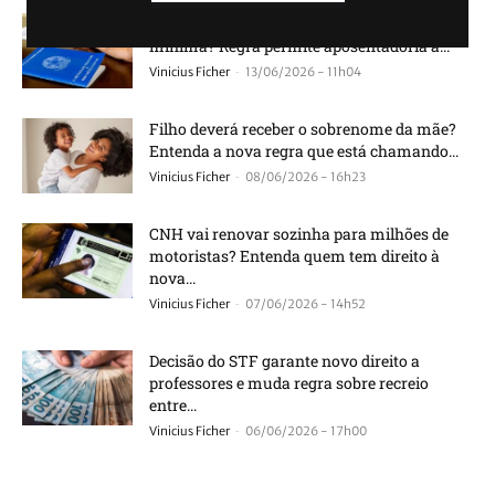
É verdade que o INSS acabou com a idade
mínima? Regra permite aposentadoria a...
-
Vinicius Ficher
13/06/2026 - 11h04
Filho deverá receber o sobrenome da mãe?
Entenda a nova regra que está chamando...
-
Vinicius Ficher
08/06/2026 - 16h23
CNH vai renovar sozinha para milhões de
motoristas? Entenda quem tem direito à
nova...
-
Vinicius Ficher
07/06/2026 - 14h52
Decisão do STF garante novo direito a
professores e muda regra sobre recreio
entre...
-
Vinicius Ficher
06/06/2026 - 17h00