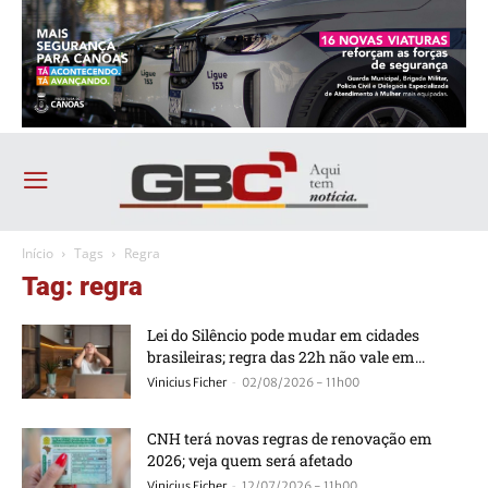
Início
Tags
Regra
Tag: regra
Lei do Silêncio pode mudar em cidades
brasileiras; regra das 22h não vale em...
-
Vinicius Ficher
02/08/2026 - 11h00
CNH terá novas regras de renovação em
2026; veja quem será afetado
-
Vinicius Ficher
12/07/2026 - 11h00