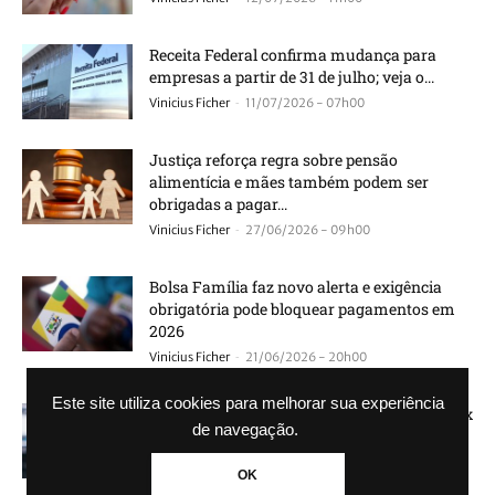
Receita Federal confirma mudança para
empresas a partir de 31 de julho; veja o...
-
Vinicius Ficher
11/07/2026 - 07h00
Justiça reforça regra sobre pensão
alimentícia e mães também podem ser
obrigadas a pagar...
-
Vinicius Ficher
27/06/2026 - 09h00
Bolsa Família faz novo alerta e exigência
obrigatória pode bloquear pagamentos em
2026
-
Vinicius Ficher
21/06/2026 - 20h00
Este site utiliza cookies para melhorar sua experiência
Banco Central faz mudança silenciosa no Pix
de navegação.
e usuários precisam ficar atentos
-
Guilherme Galhardo
18/06/2026 - 09h32
OK