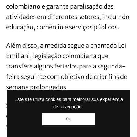
colombiano e garante paralisação das
atividades em diferentes setores, incluindo
educação, comércio e serviços públicos.
Além disso, a medida segue a chamada Lei
Emiliani, legislação colombiana que
transfere alguns feriados para a segunda-
feira seguinte com objetivo de criar fins de
semana prolongados.
Este site utiliza cookies para melhorar sua experiência
Segundo o governo colombiano, a
de navegação.
estratégia também ajuda a movimentar
OK
setores como: