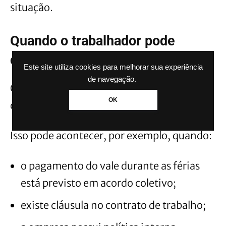
situação.
Quando o trabalhador pode
contestar o corte
Este site utiliza cookies para melhorar sua experiência
de navegação.
O trabalhador pode questionar a suspensão
OK
do benefício em alguns casos específicos.
Isso pode acontecer, por exemplo, quando:
o pagamento do vale durante as férias
está previsto em acordo coletivo;
existe cláusula no contrato de trabalho;