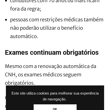
condutores com 70 anos ou mais ficam
fora da regra;
pessoas com restrições médicas também
não poderão utilizar o benefício
automático.
Exames continuam obrigatórios
Mesmo com a renovação automática da
CNH, os exames médicos seguem
obrigatórios.
Este site utiliza cookies para melhorar sua experiência
Os motoristas continuarão precisando
de navegação.
realizar:
OK