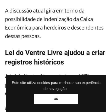
A discussão atual gira em torno da
possibilidade de indenização da Caixa
Econômica para herdeiros e descendentes
dessas pessoas.
Lei do Ventre Livre ajudou a criar
registros históricos
A Lei do Ventre Livre, criada em 1871,
Este site utiliza cookies para melhorar sua experiência
passou a reconhecer parcialmente alguns
de navegação.
direitos das pessoas escravizadas no Brasil.
OK
Mesmo antes da legislação, muitos