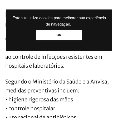
Brasil também monitora casos de
Este site utiliza cookies para melhorar sua experiência
resistência bacteriana
de navegação.
OK
O Brasil mantém sistemas de
monitoramento epidemiológico voltados
ao controle de infecções resistentes em
hospitais e laboratórios.
Segundo o Ministério da Saúde e a Anvisa,
medidas preventivas incluem:
• higiene rigorosa das mãos
• controle hospitalar
• uso racional de antibióticos