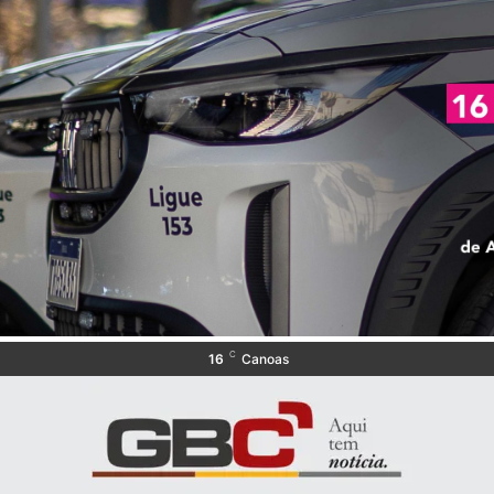
C
16
Canoas