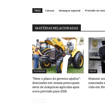
TAGS
Canoas
destaque especial
Previsão do te
MATÉRIAS RELACIONADAS
Economia
Geral
“Nem o plano do governo ajudou”:
Homem inva
demissões em massa preocupam
namorada e 
setor de máquinas agrícolas após
vida em No
nova previsão para 2026