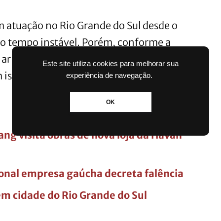
m atuação no Rio Grande do Sul desde o
 o tempo instável. Porém, conforme a
r frio de origem polar começará a
Este site utiliza cookies para melhorar sua
 isso, as temperaturas caem mais.
experiência de navegação.
OK
ang visita obras de nova loja da Havan
ional empresa gaúcha decreta falência
em cidade do Rio Grande do Sul