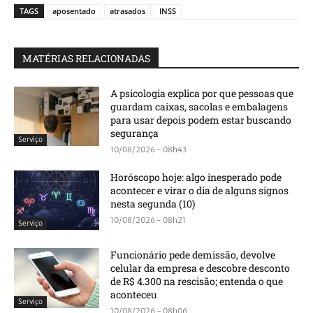
TAGS
aposentado
atrasados
INSS
MATÉRIAS RELACIONADAS
A psicologia explica por que pessoas que
guardam caixas, sacolas e embalagens
para usar depois podem estar buscando
segurança
Serviço
10/08/2026 - 08h43
Horóscopo hoje: algo inesperado pode
acontecer e virar o dia de alguns signos
nesta segunda (10)
10/08/2026 - 08h21
Serviço
Funcionário pede demissão, devolve
celular da empresa e descobre desconto
de R$ 4.300 na rescisão; entenda o que
aconteceu
Serviço
10/08/2026 - 08h06