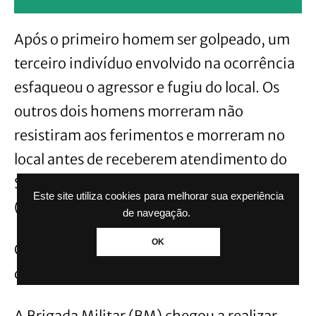
Após o primeiro homem ser golpeado, um
terceiro indivíduo envolvido na ocorrência
esfaqueou o agressor e fugiu do local. Os
outros dois homens morreram não
resistiram aos ferimentos e morreram no
local antes de receberem atendimento do
Serviço de Atendimento Móvel de Urgência
Este site utiliza cookies para melhorar sua experiência
(SAMU).
de navegação.
OK
Os dois mortos não tiveram as identidades
divulgadas.
A Brigada Militar (BM) chegou a realizar