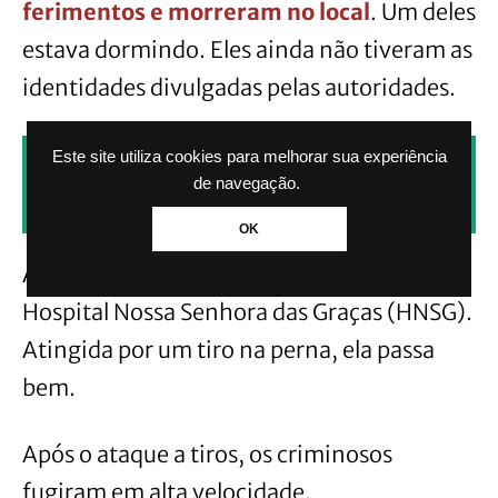
ferimentos e morreram no local
. Um deles
estava dormindo. Eles ainda não tiveram as
identidades divulgadas pelas autoridades.
Este site utiliza cookies para melhorar sua experiência
CLIQUE AQUI PARA RECEBER NOTÍCIAS
de navegação.
PELO WHATSAPP SEM PAGAR NADA.
OK
A menor foi socorrida e levada para o
Hospital Nossa Senhora das Graças (HNSG).
Atingida por um tiro na perna, ela passa
bem.
Após o ataque a tiros, os criminosos
fugiram em alta velocidade.