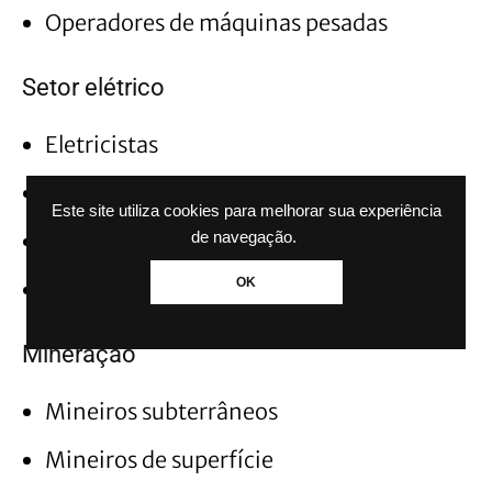
Operadores de máquinas pesadas
Setor elétrico
Eletricistas
Técnicos em eletricidade
Este site utiliza cookies para melhorar sua experiência
Trabalhadores em redes de alta tensão
de navegação.
OK
Operadores de subestações
Mineração
Mineiros subterrâneos
Mineiros de superfície