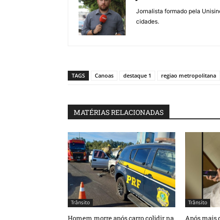
Jornalista formado pela Unisin
cidades.
TAGS
Canoas
destaque 1
regiao metropolitana
MATÉRIAS RELACIONADAS
Trânsito
Trânsito
Homem morre após carro colidir na
Após mais d