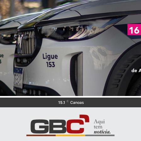
C
15.1
Canoas