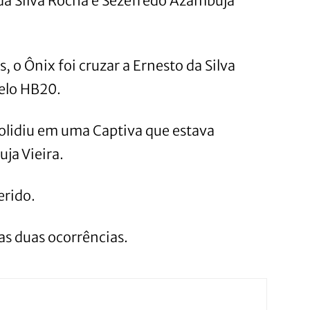
da Silva Rocha e Sezefredo Azambuja
 o Ônix foi cruzar a Ernesto da Silva
elo HB20.
olidiu em uma Captiva que estava
ja Vieira.
erido.
s duas ocorrências.