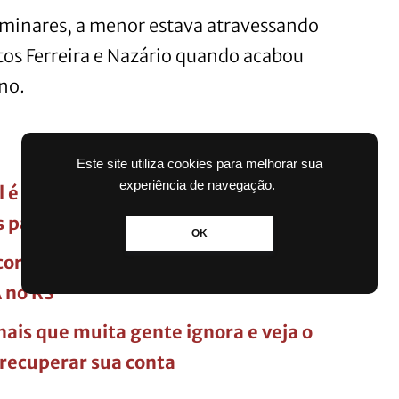
minares, a menor estava atravessando
os Ferreira e Nazário quando acabou
no.
Este site utiliza cookies para melhorar sua
experiência de navegação.
 é aprovada pela CCJ da Câmara; veja
s passos
OK
orrência: veja tudo o que já pode ser
 no RS
ais que muita gente ignora e veja o
recuperar sua conta