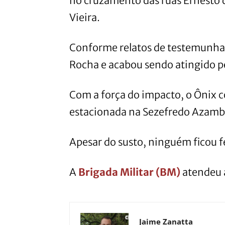
no cruzamento das ruas Ernesto 
Vieira.
Conforme relatos de testemunhas,
Rocha e acabou sendo atingido p
Com a força do impacto, o Ônix c
estacionada na Sezefredo Azambu
Apesar do susto, ninguém ficou f
A
Brigada Militar (BM)
atendeu a
Jaime Zanatta