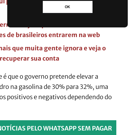
ul pode ter os dias mais gelados do ano,
OK
ernet? Veja o que aconteceu com os
s de brasileiros entrarem na web
ais que muita gente ignora e veja o
recuperar sua conta
 é que o governo pretende elevar a
nidro na gasolina de 30% para 32%, uma
os positivos e negativos dependendo do
NOTÍCIAS PELO WHATSAPP SEM PAGAR