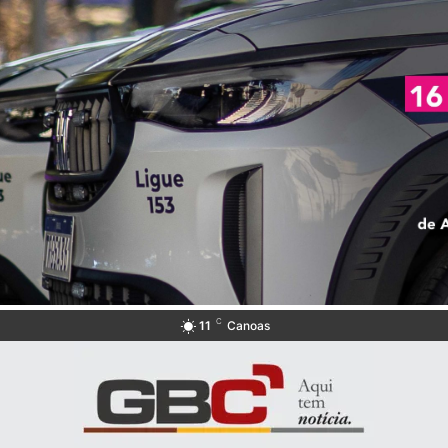
C
11
Canoas