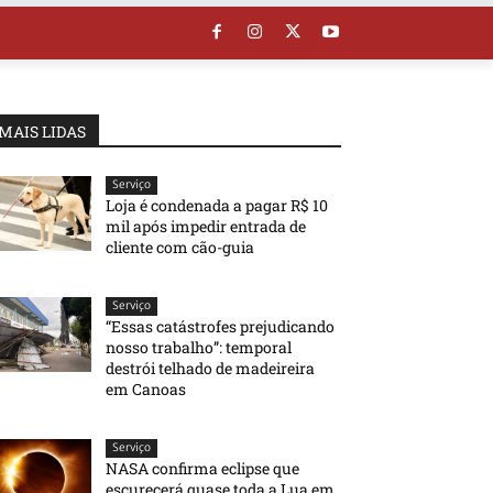
MAIS LIDAS
Serviço
Loja é condenada a pagar R$ 10
mil após impedir entrada de
cliente com cão-guia
Serviço
“Essas catástrofes prejudicando
nosso trabalho”: temporal
destrói telhado de madeireira
em Canoas
Serviço
NASA confirma eclipse que
escurecerá quase toda a Lua em