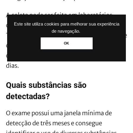
A coleta pode ser feita em laboratórios
credenciados pela Secretaria Nacional de
Este site utiliza cookies para melhorar sua experiência
de navegação.
Trânsito (Senatran), utilizando amostras de
OK
cabelo, pelos ou unhas para identificar o
consumo de substâncias nos últimos 90
dias.
Quais substâncias são
detectadas?
O exame possui uma janela mínima de
detecção de três meses e consegue