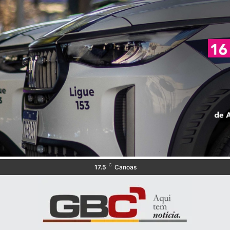
C
17.5
Canoas