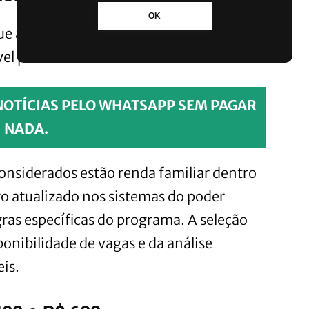
OK
que atendem aos requisitos definidos pelo
el pela concessão.
NOTÍCIAS PELO WHATSAPP SEM PAGAR
NADA.
onsiderados estão renda familiar dentro
ro atualizado nos sistemas do poder
ras específicas do programa. A seleção
onibilidade de vagas e da análise
is.