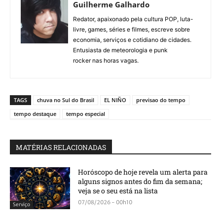
Guilherme Galhardo
Redator, apaixonado pela cultura POP, luta-
livre, games, séries e filmes, escreve sobre
economia, serviços e cotidiano de cidades.
Entusiasta de meteorologia e punk
rocker nas horas vagas.
TAGS
chuva no Sul do Brasil
EL NIÑO
previsao do tempo
tempo destaque
tempo especial
MATÉRIAS RELACIONADAS
Horóscopo de hoje revela um alerta para
alguns signos antes do fim da semana;
veja se o seu está na lista
07/08/2026 - 00h10
Serviço