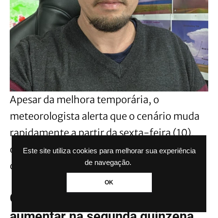
Apesar da melhora temporária, o
meteorologista alerta que o cenário muda
rapidamente a partir da sexta-feira (10),
quando novas áreas de instabilidade
Este site utiliza cookies para melhorar sua experiência
de navegação.
começam a avançar sobre o Sul do país.
OK
Chuva no Sul do Brasil deve
aumentar na segunda quinzena