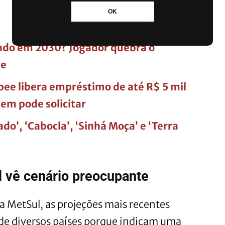
OK
undo em 2030? Jogador quebra o
de
ee libera empréstimo de até R$ 5 mil
uem pode solicitar
do’, ‘Cabocla’, ‘Sinhá Moça’ e ‘Terra
 vê cenário preocupante
da MetSul, as projeções mais recentes
de diversos países porque indicam uma