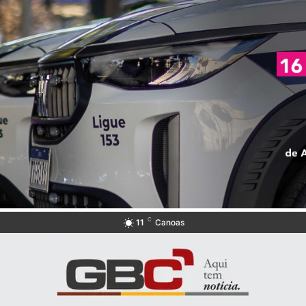
C
11
Canoas