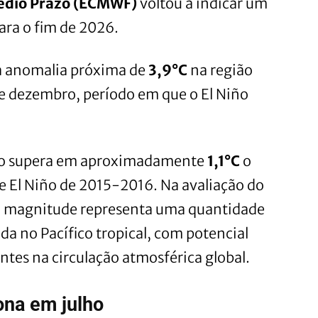
Médio Prazo (ECMWF)
voltou a indicar um
ra o fim de 2026.
a anomalia próxima de
3,9°C
na região
 dezembro, período em que o El Niño
ção supera em aproximadamente
1,1°C
o
te El Niño de 2015-2016. Na avaliação do
sa magnitude representa uma quantidade
da no Pacífico tropical, com potencial
ntes na circulação atmosférica global.
ona em julho