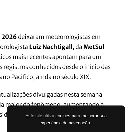
o 2026
deixaram meteorologistas em
eorologista
Luiz Nachtigall
, da
MetSul
áticos mais recentes apontam para um
 registros conhecidos desde o início das
o Pacífico, ainda no século XIX.
 atualizações divulgadas nesta semana
da maior do fenômeno, aumentando a
nsiderado histórico pela comunidade
Este site utiliza cookies para melhorar sua
experiência de navegação.