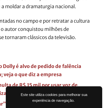
 a moldar a dramaturgia nacional.
tadas no campo e por retratar a cultura
 o autor conquistou milhões de
e tornaram clássicos da televisão.
Dolly é alvo de pedido de falência
a; veja o que diz a empresa
lta de R$ 15 mil por usar voz de
ização
Este site utiliza cookies para melhorar sua
experiência de navegação.
ar”: cartões amarelo e vermelho são