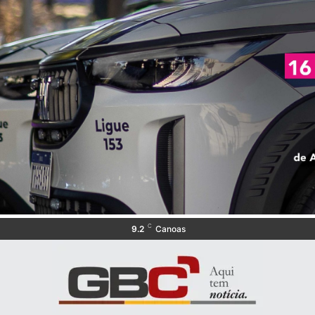
C
9.2
Canoas