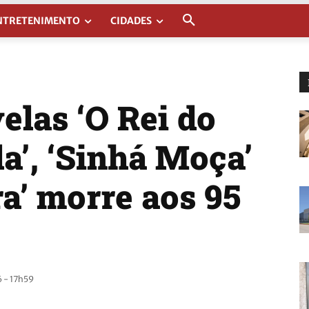
NTRETENIMENTO
CIDADES
elas ‘O Rei do
la’, ‘Sinhá Moça’
ra’ morre aos 95
 - 17h59