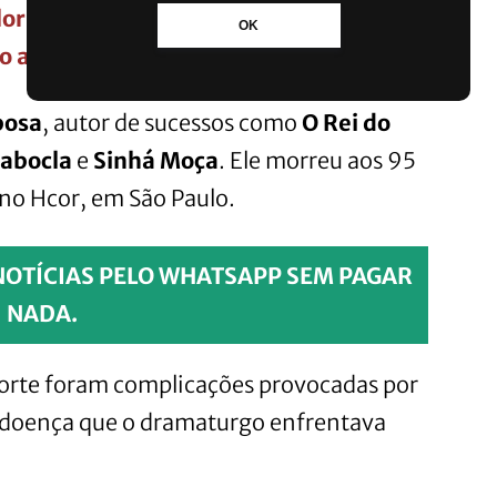
or que pode causar multas milionárias
OK
o a Copa do Mundo
bosa
, autor de sucessos como
O Rei do
abocla
e
Sinhá Moça
. Ele morreu aos 95
no Hcor, em São Paulo.
NOTÍCIAS PELO WHATSAPP SEM PAGAR
NADA.
morte foram complicações provocadas por
), doença que o dramaturgo enfrentava