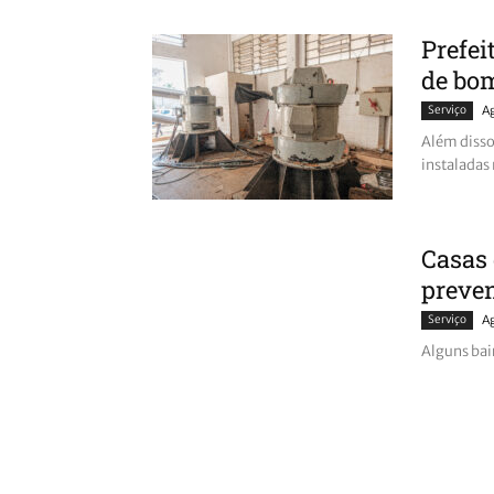
Prefei
de bo
Serviço
A
Além disso
instaladas
Casas 
preve
Serviço
A
Alguns bai