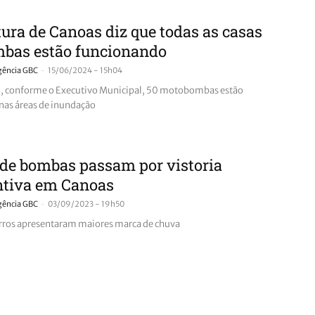
tura de Canoas diz que todas as casas
mbas estão funcionando
-
gência GBC
15/06/2024 - 15h04
, conforme o Executivo Municipal, 50 motobombas estão
 nas áreas de inundação
de bombas passam por vistoria
ntiva em Canoas
-
gência GBC
03/09/2023 - 19h50
rros apresentaram maiores marca de chuva