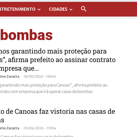
NTRETENIMENTO
CIDADES
e bombas
os garantindo mais proteção para
”, afirma prefeito ao assinar contrato
presa que...
-
aime Zanatta
18/05/2026 - 16h43
arantindo mais proteção para Canoas", afirma prefeito ao
ntrato com empresa que irá operar casas de bombas
to de Canoas faz vistoria nas casas de
as
-
aime Zanatta
19/04/2026 - 11h54
e Canoas faz vistoria nas casas de bombas