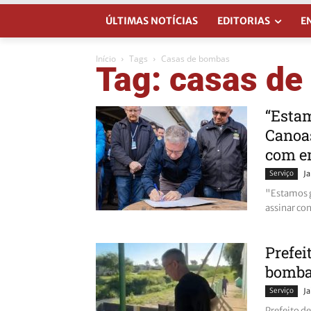
ÚLTIMAS NOTÍCIAS
EDITORIAS
E
Início
Tags
Casas de bombas
Tag: casas d
“Estam
Canoas
com em
Serviço
J
"Estamos g
assinar co
Prefei
bomb
Serviço
J
Prefeito d