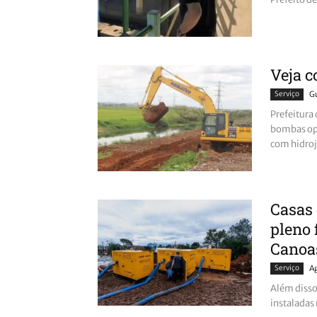
Veja c
Serviço
G
Prefeitura
bombas op
com hidro
Casas
pleno 
Canoa
Serviço
A
Além disso
instaladas