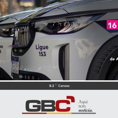
C
9.2
Canoas