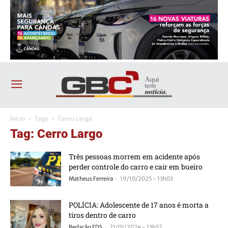
Início
Tags
Cerro Largo
Tag: Cerro Largo
Três pessoas morrem em acidente após
perder controle do carro e cair em bueiro
-
Matheus Ferreira
19/10/2025 - 13h03
POLÍCIA: Adolescente de 17 anos é morta a
tiros dentro de carro
-
Redação FDS
21/01/2024 - 13h52