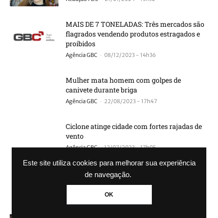
MAIS DE 7 TONELADAS: Três mercados são
flagrados vendendo produtos estragados e
proibidos
-
Agência GBC
08/12/2023 - 14h36
Mulher mata homem com golpes de
canivete durante briga
-
Agência GBC
22/08/2023 - 17h47
Ciclone atinge cidade com fortes rajadas de
vento
-
Agência GBC
12/07/2023 - 17h05
Este site utiliza cookies para melhorar sua experiência
Adolescente de 15 anos mata ex-namorada a
de navegação.
facadas após fim do relacionamento
-
Agência GBC
11/07/2023 - 10h37
OK