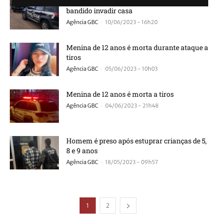
Adolescente de 12 anos é morta a tiros após
bandido invadir casa
-
Agência GBC
10/06/2023 - 16h20
Menina de 12 anos é morta durante ataque a
tiros
-
Agência GBC
05/06/2023 - 10h03
Menina de 12 anos é morta a tiros
-
Agência GBC
04/06/2023 - 21h48
Homem é preso após estuprar crianças de 5,
8 e 9 anos
-
Agência GBC
18/05/2023 - 09h57
1
2