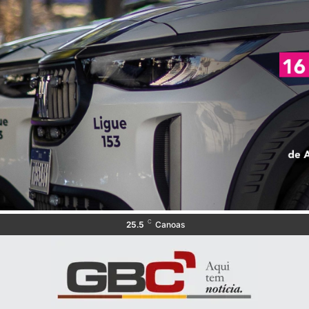
C
25.5
Canoas