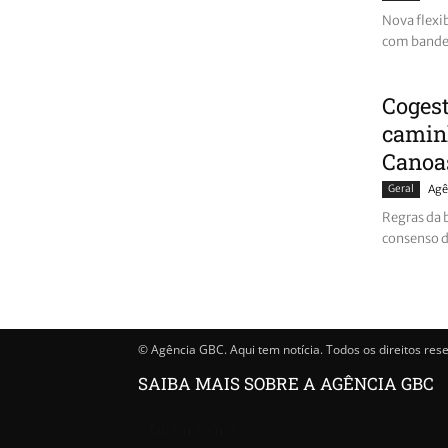
Nova flexib
com bande
Cogest
caminh
Canoa
Geral
Agê
Regras da 
consenso d
© Agência GBC. Aqui tem notícia. Todos os direitos res
SAIBA MAIS SOBRE A AGÊNCIA GBC
Quem somos