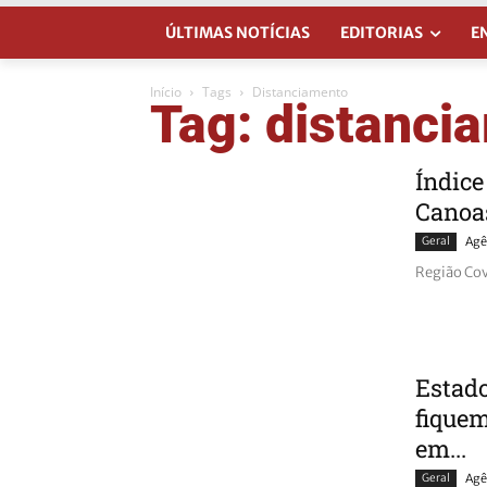
ÚLTIMAS NOTÍCIAS
EDITORIAS
E
Início
Tags
Distanciamento
Tag: distanci
Índice
Canoas
Geral
Agê
Região Cov
Estado
fiquem
em...
Geral
Agê