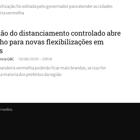
ilização foi editada pelo governador para atender as cidades
ira vermelha
ão do distanciamento controlado abre
o para novas flexibilizações em
s
-
ncia GBC
10/08/2020 - 20h18
bandeira vermelha poderão ficar mais brandas, se isso for
a maioria dos prefeitos da região
ervados.