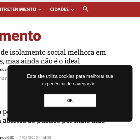
NTRETENIMENTO
CIDADES
amento
 de isolamento social melhora em
, mas ainda não é o ideal
-
ncia GBC
17/08/2020 - 16h12
Este site utiliza cookies para melhorar sua
id não está entre as melhores colocadas no ranking estadual
experiência de navegação.
OK
 permite que lojas e restaurantes
 abertos ao público por mais dias
-
ncia GBC
11/08/2020 - 16h58