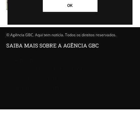
-
Rodrigo Becker
25/08/2022 - 11h49
OK
© Agência GBC. Aqui tem notícia. Todos os direitos reservados.
SAIBA MAIS SOBRE A AGÊNCIA GBC
Quem somos
Princípios editoriais da Agência GBC
Política de Privacidade
Fale com a Agência GBC