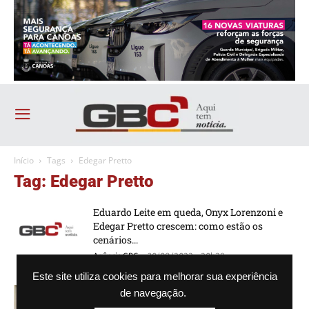
Início
Tags
Edegar Pretto
Tag: Edegar Pretto
Eduardo Leite em queda, Onyx Lorenzoni e
Edegar Pretto crescem: como estão os
cenários...
-
Agência GBC
30/09/2022 - 20h28
Este site utiliza cookies para melhorar sua experiência
Candidato de Busato e JJ lidera pesquisa no
de navegação.
RS; bolsonarista vem em segundo