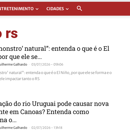
NTRETENIMENTO
CIDADES
 rs
onstro’ natural”: entenda o que é o El
or que ele se...
-
uilherme Galhardo
03/07/2026 - 05h06
ro' natural": entenda o que é o El Niño, por que ele se forma e o
ele impactar tanto o RS
ção do rio Uruguai pode causar nova
nte em Canoas? Entenda como
na o...
-
uilherme Galhardo
02/07/2026 - 13h18