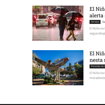
El Niñ
alerta
Serviço
G
El Niño no 
segue des
El Ni
nesta 
Previsão do
El Niño no
moradores 