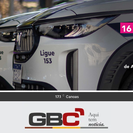
C
17.1
Canoas