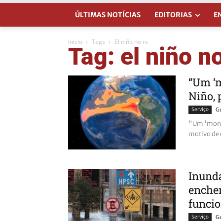
ÚLTIMAS NOTÍCIAS
EDITORIAS
E
Início
Tags
El niño no rs
Tag: el niño no
“Um ‘m
Niño, p
Serviço
G
"Um 'monst
motivo de 
Inunda
enche
funcio
Serviço
G