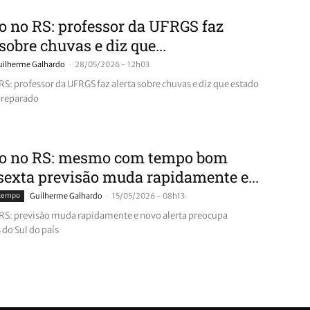
o no RS: professor da UFRGS faz
 sobre chuvas e diz que...
-
uilherme Galhardo
28/05/2026 - 12h03
RS: professor da UFRGS faz alerta sobre chuvas e diz que estado
preparado
ño no RS: mesmo com tempo bom
sexta previsão muda rapidamente e...
-
 tempo
Guilherme Galhardo
15/05/2026 - 08h13
 RS: previsão muda rapidamente e novo alerta preocupa
do Sul do país