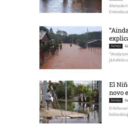
Alerta de 
Entenda com
“Ainda
explic
Serviço
G
"Ainda tem
já é efeito
El Niñ
novo e
Serviço
G
El Niño no
bolso dos 