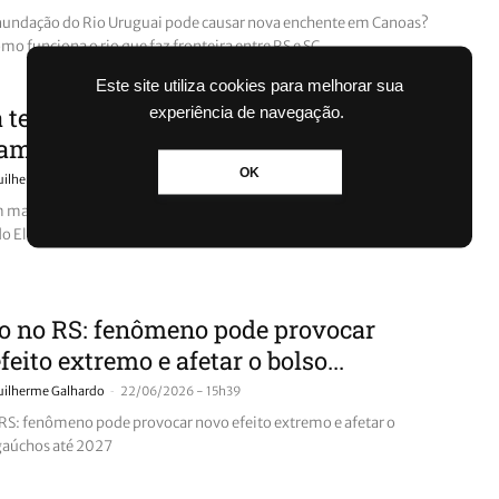
inundação do Rio Uruguai pode causar nova enchente em Canoas?
o funciona o rio que faz fronteira entre RS e SC
Este site utiliza cookies para melhorar sua
 tem mais por vir?”: meteorologistas
experiência de navegação.
am se a chuva excessiva já é efeito...
OK
-
uilherme Galhardo
02/07/2026 - 11h46
 mais por vir?": meteorologistas explicam se a chuva excessiva
 do El Niño no RS
o no RS: fenômeno pode provocar
feito extremo e afetar o bolso...
-
uilherme Galhardo
22/06/2026 - 15h39
 RS: fenômeno pode provocar novo efeito extremo e afetar o
gaúchos até 2027