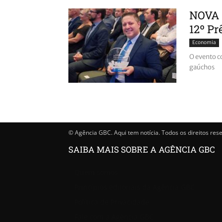
NOVA 
12º Pr
Economia
O evento c
gaúchos
© Agência GBC. Aqui tem notícia. Todos os direitos res
SAIBA MAIS SOBRE A AGÊNCIA GBC
Quem somos
Princípios editoriais da Agência GBC
Política de Privacidade
Fale com a Agência GBC