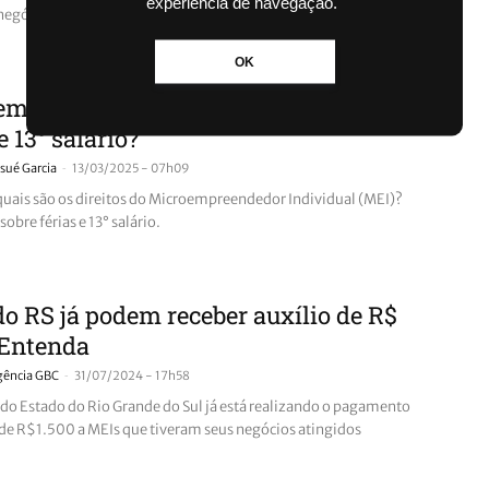
experiência de navegação.
negócios
OK
empreendedor Individual: MEI recebe
e 13° salário?
-
sué Garcia
13/03/2025 - 07h09
quais são os direitos do Microempreendedor Individual (MEI)?
sobre férias e 13° salário.
o RS já podem receber auxílio de R$
 Entenda
-
gência GBC
31/07/2024 - 17h58
do Estado do Rio Grande do Sul já está realizando o pagamento
 de R$1.500 a MEIs que tiveram seus negócios atingidos