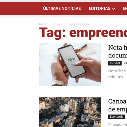
ÚLTIMAS NOTÍCIAS
EDITORIAS
E
Início
Tags
Empreendedor
Tag: empreen
Nota f
docum
Serviço
G
Nota fisca
minutos
Canoas
de emp
Economia
Canoas tem