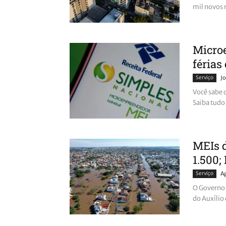
mil novos 
Micro
férias 
Serviço
Jo
Você sabe 
Saiba tudo 
MEIs d
1.500;
Serviço
A
O Governo 
do Auxílio