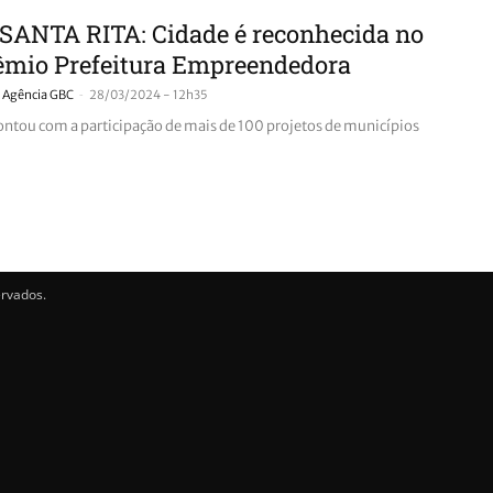
SANTA RITA: Cidade é reconhecida no
êmio Prefeitura Empreendedora
-
Agência GBC
28/03/2024 - 12h35
ontou com a participação de mais de 100 projetos de municípios
ervados.