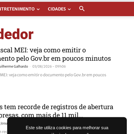
NTRETENIMENTO
CIDADES
dedor
iscal MEI: veja como emitir o
ento pelo Gov.br em poucos minutos
-
uilherme Galhardo
03/08/2026 - 09h06
l MEI: veja como emitir o documento pelo Gov.br em poucos
 tem recorde de registros de abertura
resas, com mais de 11 mil...
-
Josué Garcia
17/12/2025 - 06h30
Este site utiliza cookies para melhorar sua
 recorde de registros de abertura de empresas, com mais de 11