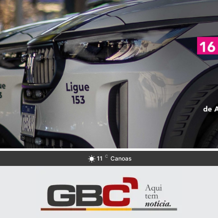
C
11
Canoas