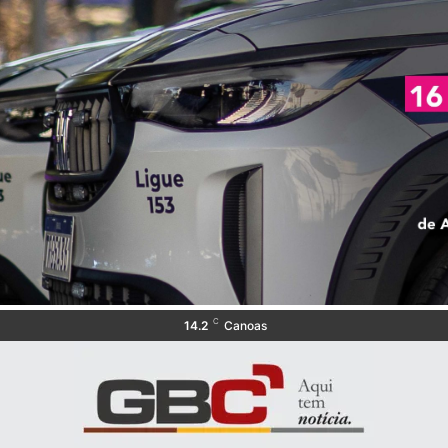
C
14.2
Canoas