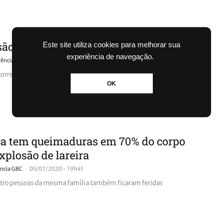
ão em Beirute deixa mortos e feridos
Este site utiliza cookies para melhorar sua
experiência de navegação.
-
ência GBC
04/08/2020 - 14h31
rreu na área portuária da capital libanesa
OK
ça tem queimaduras em 70% do corpo
xplosão de lareira
-
ncia GBC
05/07/2020 - 19h41
tro pessoas da mesma família também ficaram feridas