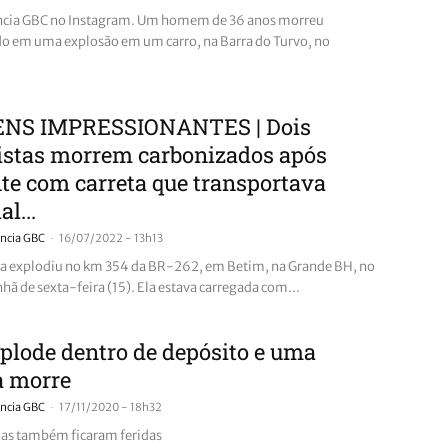
ência GBC no Instagram. Um homem de 36 anos morreu
o em uma explosão em um carro, na Barra do Turvo, no
NS IMPRESSIONANTES | Dois
istas morrem carbonizados após
te com carreta que transportava
l...
-
ncia GBC
16/07/2022 - 13h13
a explodiu no km 354 da BR-262, em Betim, na Grande BH, no
ã de sexta-feira (15). Ela estava carregada com...
plode dentro de depósito e uma
a morre
-
ncia GBC
17/11/2020 - 18h32
as também ficaram feridas