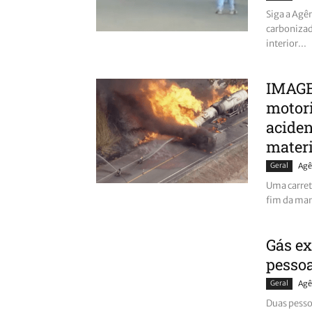
Siga a Ag
carbonizad
interior...
IMAGE
motor
aciden
materia
Geral
Agê
Uma carret
fim da manh
Gás ex
pesso
Geral
Agê
Duas pesso