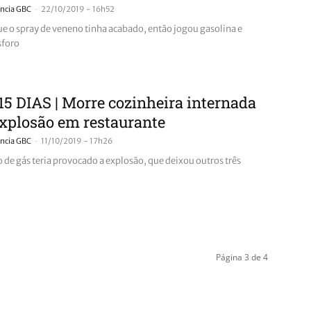
-
ncia GBC
22/10/2019 - 16h52
que o spray de veneno tinha acabado, então jogou gasolina e
sforo
5 DIAS | Morre cozinheira internada
xplosão em restaurante
-
ncia GBC
11/10/2019 - 17h26
de gás teria provocado a explosão, que deixou outros três
Página 3 de 4