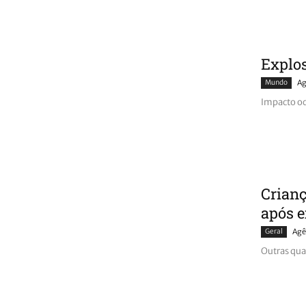
Explos
Mundo
Ag
Impacto oco
Crian
após e
Geral
Agê
Outras qua