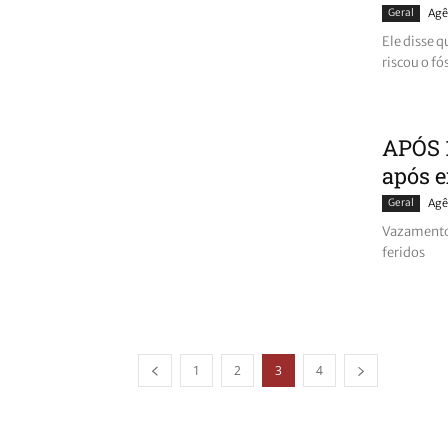
Geral
Agê
Ele disse 
riscou o fó
APÓS 1
após e
Geral
Agê
Vazamento 
feridos
1
2
3
4