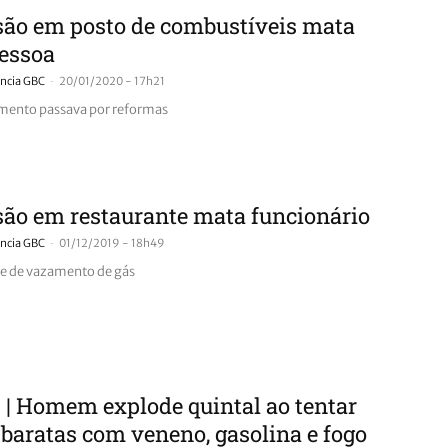
são em posto de combustíveis mata
essoa
-
ncia GBC
20/01/2020 - 17h21
mento passava por reformas
ão em restaurante mata funcionário
-
ncia GBC
01/12/2019 - 18h49
e de vazamento de gás
| Homem explode quintal ao tentar
baratas com veneno, gasolina e fogo