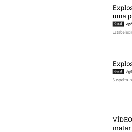
Explo
uma p
Geral
Agê
Estabeleci
Explos
Geral
Agê
Suspeita-s
VÍDEO 
matar 