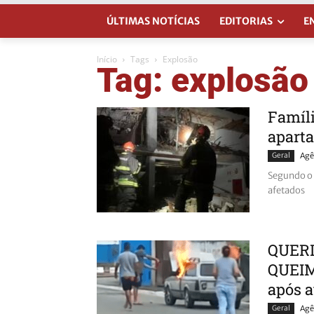
ÚLTIMAS NOTÍCIAS
EDITORIAS
E
Início
Tags
Explosão
Tag: explosão
Famíl
apart
Geral
Agê
Segundo o
afetados
QUERI
QUEIM
após a
Geral
Agê