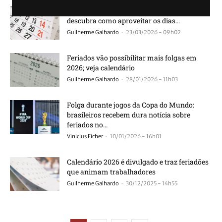
Feriados de abril: veja as datas de 2026 e
descubra como aproveitar os dias...
-
Guilherme Galhardo
23/03/2026 - 09h02
Feriados vão possibilitar mais folgas em
2026; veja calendário
-
Guilherme Galhardo
28/01/2026 - 11h03
Folga durante jogos da Copa do Mundo:
brasileiros recebem dura notícia sobre
feriados no...
-
Vinicius Ficher
10/01/2026 - 16h01
Calendário 2026 é divulgado e traz feriadões
que animam trabalhadores
-
Guilherme Galhardo
30/12/2025 - 14h55