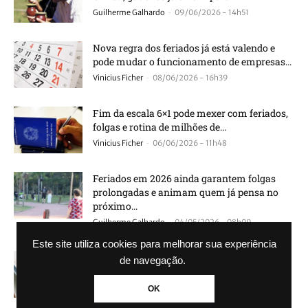
-
Guilherme Galhardo
09/06/2026 - 14h51
Nova regra dos feriados já está valendo e
pode mudar o funcionamento de empresas...
-
Vinicius Ficher
08/06/2026 - 16h39
Fim da escala 6×1 pode mexer com feriados,
folgas e rotina de milhões de...
-
Vinicius Ficher
06/06/2026 - 11h48
Feriados em 2026 ainda garantem folgas
prolongadas e animam quem já pensa no
próximo...
-
Guilherme Galhardo
04/05/2026 - 08h09
Este site utiliza cookies para melhorar sua experiência
Feriados de abril 2026: veja quais datas
de navegação.
podem render folgas e feriadões no Brasil
-
Vinicius Ficher
04/04/2026 - 06h00
OK