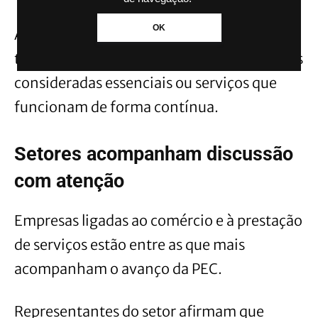
OK
A intenção da proposta é aumentar o
tempo de descanso sem eliminar atividades
consideradas essenciais ou serviços que
funcionam de forma contínua.
Setores acompanham discussão
com atenção
Empresas ligadas ao comércio e à prestação
de serviços estão entre as que mais
acompanham o avanço da PEC.
Representantes do setor afirmam que