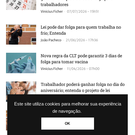
trabalhadores
-
Vinicius Ficher
07/07/2026 - 15h51
Lei pode dar folga para quem trabalha no
frio; Entenda
-
João Pacheco
21/06/2026 - 17h36
Nova regra da CLT pode garantir 3 dias de
folga para tomar vacina
-
Vinicius Ficher
11/04/2026 - 07h00
Trabalhador poderá ganhar folga no dia do
aniversário; entenda o projeto de lei
-
Guilherme Galhardo
28/01/2026 - 12h40
Este site utiliza cookies para melhorar sua experiência
de navegação.
Trabalhar no frio? Lei obriga folga
remunerada e pouca gente sabe disso
OK
-
Guilherme Galhardo
11/06/2025 - 11h09