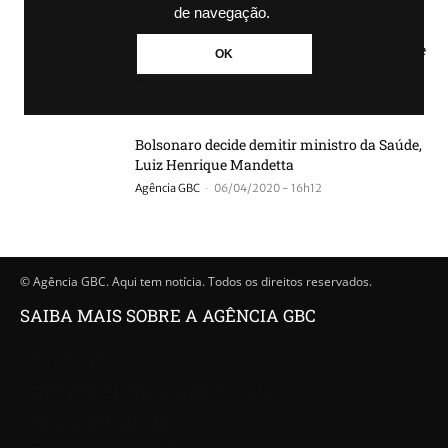
de navegação.
Pressionado por militares, Bolsonaro recua e
OK
mantém Mandetta no Ministério da Saúde
-
Agência GBC
06/04/2020 - 20h00
Bolsonaro decide demitir ministro da Saúde,
Luiz Henrique Mandetta
-
Agência GBC
06/04/2020 - 16h12
© Agência GBC. Aqui tem notícia. Todos os direitos reservados.
SAIBA MAIS SOBRE A AGÊNCIA GBC
Quem somos
Princípios editoriais da Agência GBC
Política de Privacidade