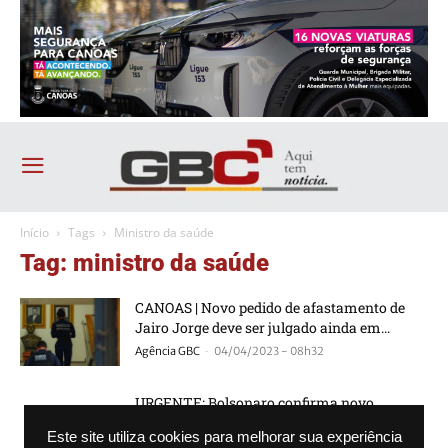
Início
Tags
Ministro da saúde
Tag: ministro da saúde
CANOAS | Novo pedido de afastamento de
Jairo Jorge deve ser julgado ainda em...
-
Agência GBC
04/04/2023 - 08h32
URGENTE: Bolsonaro confirma novo
ministro da Saúde
Este site utiliza cookies para melhorar sua experiência
-
Agência GBC
15/03/2021 - 20h00