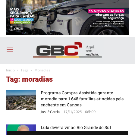
Início
Tags
Moradias
Tag: moradias
Programa Compra Assistida garante
moradia para 1.648 famílias atingidas pela
enchente em Canoas
-
Josué Garcia
17/11/2025 - 06h00
Lula deverá vir ao Rio Grande do Sul
-
Bruna Linck
18/08/2025 - 10h04