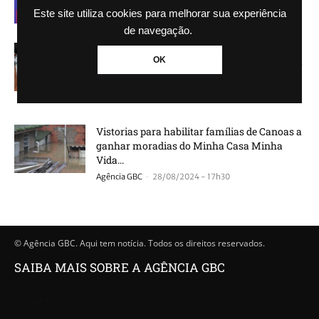
Este site utiliza cookies para melhorar sua experiência
de navegação.
Prefeitura de Canoas entrega matrículas de
OK
terrenos regularizados a moradores de cinco
bairros
-
Josué Garcia
08/05/2025 - 18h57
Vistorias para habilitar famílias de Canoas a
ganhar moradias do Minha Casa Minha
Vida...
-
Agência GBC
28/08/2024 - 17h30
© Agência GBC. Aqui tem notícia. Todos os direitos reservados.
SAIBA MAIS SOBRE A AGÊNCIA GBC
Quem somos