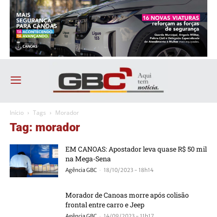
Início
Tags
Morador
Tag: morador
EM CANOAS: Apostador leva quase R$ 50 mil
na Mega-Sena
-
Agência GBC
18/10/2023 - 18h14
Morador de Canoas morre após colisão
frontal entre carro e Jeep
-
Agência GBC
14/09/2023 - 11h17