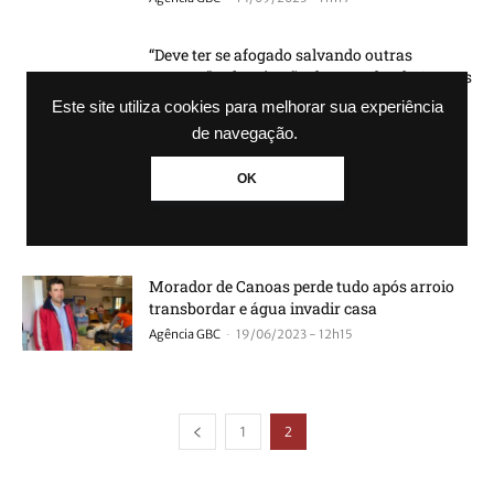
“Deve ter se afogado salvando outras
pessoas”, relata irmão de morador de Canoas
encontrado...
Este site utiliza cookies para melhorar sua experiência
-
Agência GBC
08/09/2023 - 16h04
de navegação.
Morador de Canoas morre durante
OK
tempestade em Muçum
-
Agência GBC
08/09/2023 - 11h23
Morador de Canoas perde tudo após arroio
transbordar e água invadir casa
-
Agência GBC
19/06/2023 - 12h15
1
2