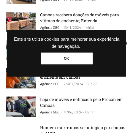
Canoas receberá doações de móveis para
vítimas da enchente; Entenda
-
Agência GBC
13/11/2024 - 14h36
Este site utiliza cookies para melhorar sua experiência
Marcenaria fabrica móveis que serão doados
de navegação.
a vítimas da enchente em Canoas
-
Agência GBC
13/10/2024 - 13h37
OK
Detentos produzem móveis para vítimas da
enchente em Canoas
-
Agência GBC
26/07/2024 - 08h27
Loja de móveis é notificada pelo Procon em
Canoas
-
Agência GBC
11/06/2024 - 08h31
Homem morre após ser atingido por chapas