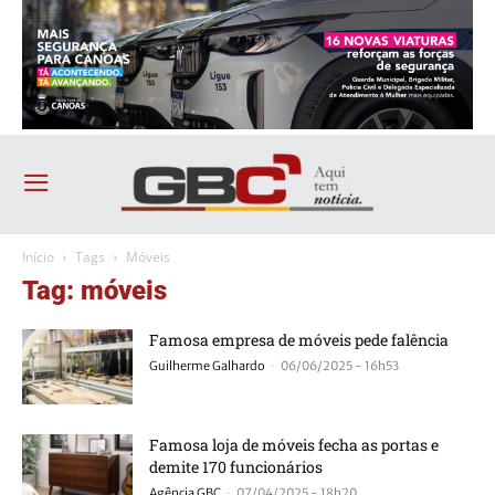
Início
Tags
Móveis
Tag: móveis
Famosa empresa de móveis pede falência
-
Guilherme Galhardo
06/06/2025 - 16h53
Famosa loja de móveis fecha as portas e
demite 170 funcionários
-
Agência GBC
07/04/2025 - 18h20