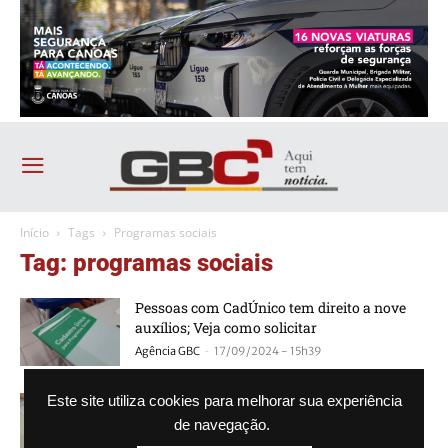
Início
Tags
Programas sociais
Tag: programas sociais
Pessoas com CadÚnico tem direito a nove
auxílios; Veja como solicitar
-
Agência GBC
17/09/2024 - 15h39
Saiba onde fazer Cadúnico nesta segunda
Este site utiliza cookies para melhorar sua experiência
em Canoas
de navegação.
-
Agência GBC
17/06/2024 - 12h13