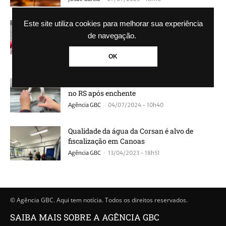
Este site utiliza cookies para melhorar sua experiência
Frutas congeladas perdem nutrientes?
Entenda os benefícios e a verdade sobre a
de navegação.
conservação
-
OK
Josué Garcia
09/04/2025 - 08h01
Ministério da Saúde testa qualidade da água
no RS após enchente
-
Agência GBC
04/07/2024 - 10h40
Qualidade da água da Corsan é alvo de
fiscalização em Canoas
-
Agência GBC
13/04/2023 - 18h51
© Agência GBC. Aqui tem notícia. Todos os direitos reservados.
SAIBA MAIS SOBRE A AGÊNCIA GBC