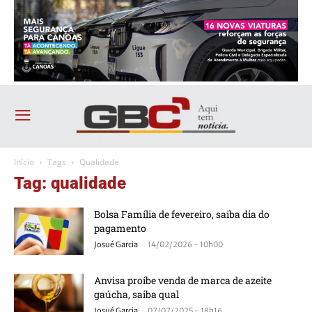
Início
Tags
Qualidade
Tag: qualidade
Bolsa Família de fevereiro, saiba dia do
pagamento
-
Josué Garcia
14/02/2026 - 10h00
Anvisa proíbe venda de marca de azeite
gaúcha, saiba qual
-
Josué Garcia
07/07/2025 - 18h16