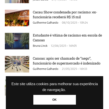
Cacau Show condenada por racismo: ex-
funcionária receberá R$ 15 mil
-
Guilherme Galhardo
08/10/2025 - 10h24
Estudante é vítima de racismo em escola de
Canoas
-
Bruna Linck
12/06/2025 - 16h05
Canoas: após ser chamado de “nego”,
funcionário de supermercado é indenizado
-
Guilherme Galhardo
21/05/2025 - 16h33
POLÍCIA: Menina negra é agredida e xingada
Este site utiliza cookies para melhorar sua experiência
de ‘macaca’ e ‘cabelo de bombril’ em...
de navegação.
-
Agência GBC
22/03/2024 - 13h49
OK
REVIRAVOLTA: Dono de lanchonete afirma