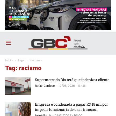
Início
Tags
Racismo
Tag: racismo
Supermercado Dia terá que indenizar cliente
-
Rafael Cardoso
17/05/2026 - 13h35
Empresa é condenada a pagar R$ 15 mil por
impedir funcionária de usar tranças...
-
Josué Garcia
29/11/2025 - 10h00