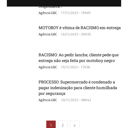
que criou conta para fazer pedido racista e
responderá...
-
Agência GBC
17/11/2023 - 19h05
MOTOBOY é vítima de RACISMO em entrega
-
Agência GBC
16/11/2023 - 09h35
RACISMO: Ao pedir lanche, cliente pede que
entrega não seja feita por motoboy negro
-
Agência GBC
15/11/2023 - 17h38
PROCESSO: Supermercado é condenado a
pagar indenização para cliente humilhada
por segurança
-
Agência GBC
10/11/2023 - 08h42
1
2