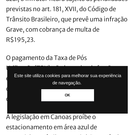
previstas no art. 181, XVII, do Código de
Trânsito Brasileiro, que prevê uma infração
Grave, com cobrança de multa de
R$195,23.
O pagamento da Taxa de Pós
Utilização(TPU) não impede a infração por
Este site utiliza cookies para melhorar sua experiência
estacionar em desacordo, pois o usuário
de navegação.
deverá cumprir o descrito no artigo 7º
OK
como transcrevemos acima.
A legislação em Canoas proíbe o
estacionamento em área azul de