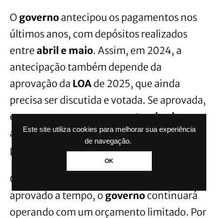
O
governo
antecipou os pagamentos nos
últimos anos, com depósitos realizados
entre
abril e maio
. Assim, em 2024, a
antecipação também depende da
aprovação da
LOA
de 2025, que ainda
precisa ser discutida e votada. Se aprovada,
espera-se que os
pagamentos do abono
Este site utiliza cookies para melhorar sua experiência
aconteçam nos mesmos meses do ano
de navegação.
passado.
OK
Caso o
Orçamento de 2025
não seja
aprovado a tempo, o
governo
continuará
operando com um orçamento limitado. Por