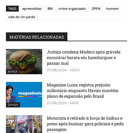
TAGS
apreendidas
BM
crime organizado
DPPA
homem
vale do rio pardo
MATÉRIAS RELACIONADAS
Justiça condena Madero após grávida
encontrar barata em hambúrguer e
passar mal
07/08/2026 - 16h20
Justiça
Magazine Luiza registra prejuízo
milionário enquanto Havan mantém
plano de expansão pelo Brasil
07/08/2026 - 16h01
Serviço
Motorista é retirado à força de ônibus e
preso após buzinar para policiais e pedir
passagem