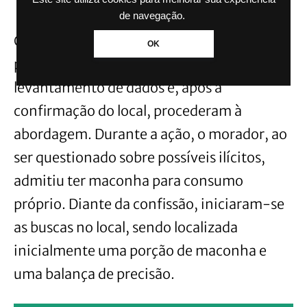
de navegação.
Com o apoio do Setor de Inteligência, os
OK
policiais militares realizaram o
levantamento de dados e, após a
confirmação do local, procederam à
abordagem. Durante a ação, o morador, ao
ser questionado sobre possíveis ilícitos,
admitiu ter maconha para consumo
próprio. Diante da confissão, iniciaram-se
as buscas no local, sendo localizada
inicialmente uma porção de maconha e
uma balança de precisão.