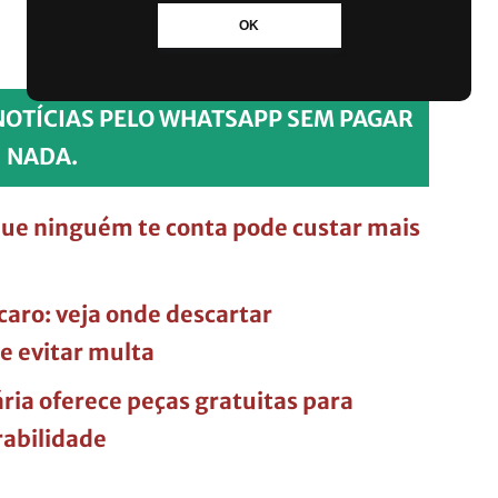
OK
NOTÍCIAS PELO WHATSAPP SEM PAGAR
NADA.
que ninguém te conta pode custar mais
 caro: veja onde descartar
e evitar multa
ária oferece peças gratuitas para
rabilidade