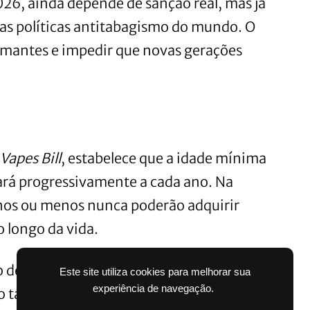
26, ainda depende de sanção real, mas já
das políticas antitabagismo do mundo. O
fumantes e impedir que novas gerações
Vapes Bill
, estabelece que a idade mínima
rá progressivamente a cada ano. Na
anos ou menos nunca poderão adquirir
 longo da vida.
decisivo na política de saúde pública
Este site utiliza cookies para melhorar sua
experiência de navegação.
o tabagismo a longo prazo.