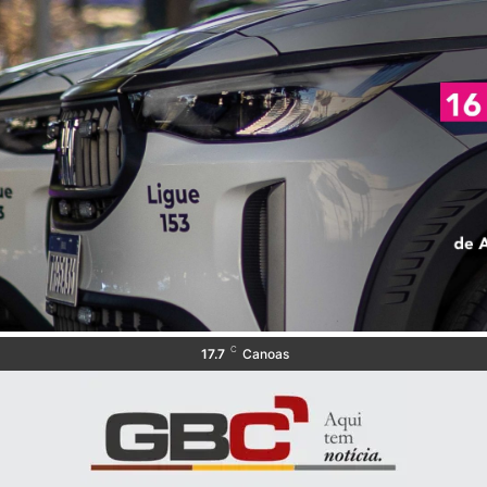
C
17.7
Canoas