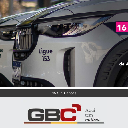
C
15.5
Canoas