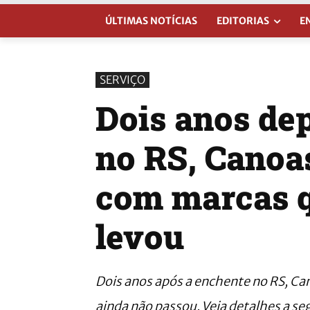
ÚLTIMAS NOTÍCIAS
EDITORIAS
E
SERVIÇO
Dois anos de
no RS, Canoa
com marcas q
levou
Dois anos após a enchente no RS, Can
ainda não passou. Veja detalhes a seg