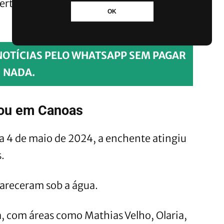
perto, a lembrança não está nos números
OK
NOTÍCIAS PELO WHATSAPP SEM PAGAR
NADA.
dou em Canoas
ia 4 de maio de 2024, a enchente atingiu
.
pareceram sob a água.
a, com áreas como Mathias Velho, Olaria,