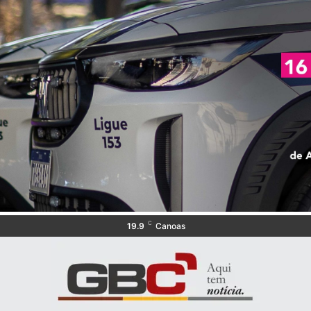
C
19.9
Canoas