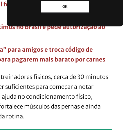
l foi a marca concorrente que
OK
imos no Brasil e pede autorização ao
oa” para amigos e troca código de
ara pagarem mais barato por carnes
treinadores físicos, cerca de 30 minutos
r suficientes para começar a notar
a ajuda no condicionamento físico,
fortalece músculos das pernas e ainda
da rotina.