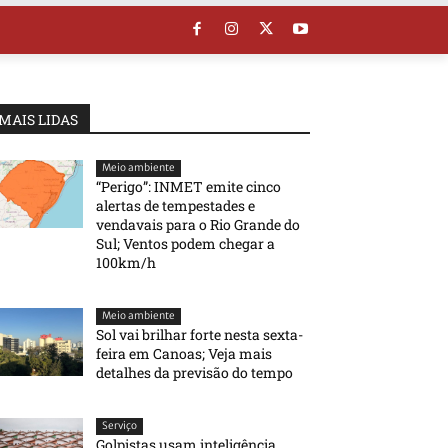
MAIS LIDAS
Meio ambiente
“Perigo”: INMET emite cinco
alertas de tempestades e
vendavais para o Rio Grande do
Sul; Ventos podem chegar a
100km/h
Meio ambiente
Sol vai brilhar forte nesta sexta-
feira em Canoas; Veja mais
detalhes da previsão do tempo
Serviço
Golpistas usam inteligência