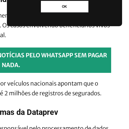
OK
mente 97% dos dados expostos
. Os casos envolvendo beneficiários vivos
al.
NOTÍCIAS PELO WHATSAPP SEM PAGAR
NADA.
or veículos nacionais apontam que o
 2 milhões de registros de segurados.
emas da Dataprev
responsável pelo processamento de dados