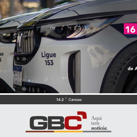
C
14.2
Canoas