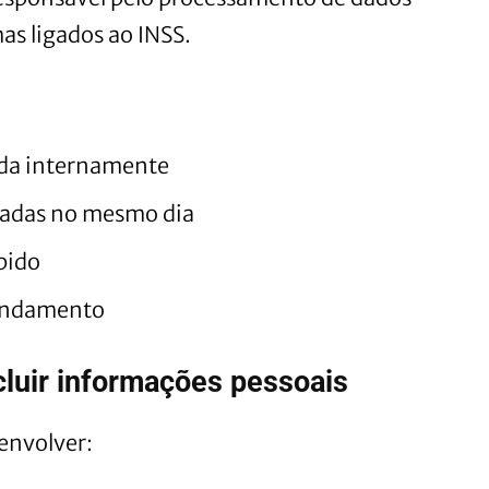
mas ligados ao INSS.
cada internamente
cadas no mesmo dia
pido
andamento
luir informações pessoais
envolver: