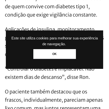
de quem convive com diabetes tipo 1,
condição que exige vigilância constante.
Aplicações de insulina, monitoramento
glicêmico, controle alimentar e atenção aos
Este site utiliza cookies para melhorar sua experiência
de navegação.
sinais do corpo fazem parte da rotina diária
de pacientes diagnosticados com a doença.
OK
“Controlar o diabetes é implacável. Não
existem dias de descanso”, disse Ron.
O paciente também destacou que os
frascos, individualmente, pareciam apenas
lixo comum, mas juntos representam uma