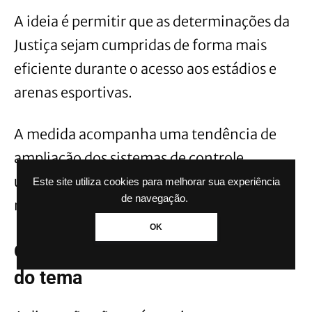
A ideia é permitir que as determinações da
Justiça sejam cumpridas de forma mais
eficiente durante o acesso aos estádios e
arenas esportivas.
A medida acompanha uma tendência de
ampliação dos sistemas de controle
utilizados em grandes eventos esportivos
Este site utiliza cookies para melhorar sua experiência
de navegação.
no Brasil.
OK
Outros projetos também tratam
do tema