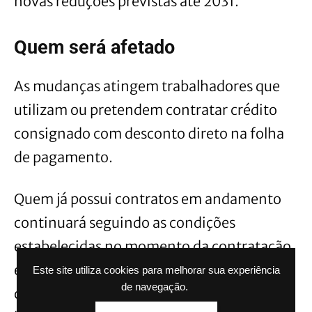
novas reduções previstas até 2031.
Quem será afetado
As mudanças atingem trabalhadores que
utilizam ou pretendem contratar crédito
consignado com desconto direto na folha
de pagamento.
Quem já possui contratos em andamento
continuará seguindo as condições
estabelecidas no momento da contratação,
enquanto as novas regras serão aplicadas
Este site utiliza cookies para melhorar sua experiência
de navegação.
conforme o cronograma definido pela