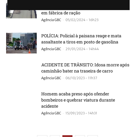
ACIDENTE DE TRABALHO: Cinco
trabalhadores ficam feridos após explosão
em fábrica de ração
-
Agência GBC
05/02/2024 - 16h23
POLÍCIA: Policial à paisana reage e mata
assaltante a tiros em posto de gasolina
-
Agência GBC
29/01/2024 - 14h44
ACIDENTE DE TRÂNSITO: Idosa morre após
caminhão bater na traseira de carro
-
Agência GBC
06/10/2023 - 11h37
Homem acaba preso após ofender
bombeiros e quebrar viatura durante
acidente
-
Agência GBC
15/09/2023 - 14h31