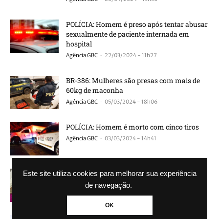
POLÍCIA: Homem é preso após tentar abusar
sexualmente de paciente internada em
hospital
-
Agência GBC
22/03/2024 - 11h27
BR-386: Mulheres são presas com mais de
60kg de maconha
-
Agência GBC
05/03/2024 - 18h06
POLÍCIA: Homem é morto com cinco tiros
-
Agência GBC
03/03/2024 - 14h41
BR-386: Policial Penal morre após colisão
Este site utiliza cookies para melhorar sua experiência
frontal entre carro e van
de navegação.
-
Agência GBC
01/03/2024 - 10h49
OK