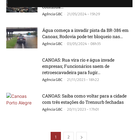
baixando, mais da metade do Mathias Velho
continua...
-
Agência GBC
21/05/2024 - 15h29
Água começa a invadir pista da BR-386 em
Canoas; Rodovia pode ter bloqueio nas...
-
Agência GBC
03/05/2024 - 08h35
CANOAS: Rua vira rio e água invade
empresas; Funcionários saem de
retroescavadeira para fugir...
-
Agência GBC
21/11/2023 - 18h22
CANOAS: Saiba como voltar para a cidade
com três estações do Trensurb fechadas
-
Agência GBC
20/11/2023 - 17h01
1
2