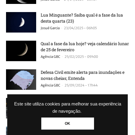
Lua Minguante? Saiba qual é a fase da lua
desta quarta (23)
-
Josué Garcia
23/04/2025 - 06h05
Qual a fase da lua hoje? veja calendário lunar
de 25 de fevereiro
-
Agência GBC
25/02/2025 - 09h00
Defesa Civil emite alerta para inundações e
novas cheias; Entenda
-
Agência GBC
25/09/2024 - 17h44
MetSul alerta para riscos de enchente e
Este site utiliza cookies para melhorar sua experiência
cheias de rios
de navegação.
-
Agência GBC
16/06/2024 - 13h48
OK
Enchente em Canoas: Mesmo com água