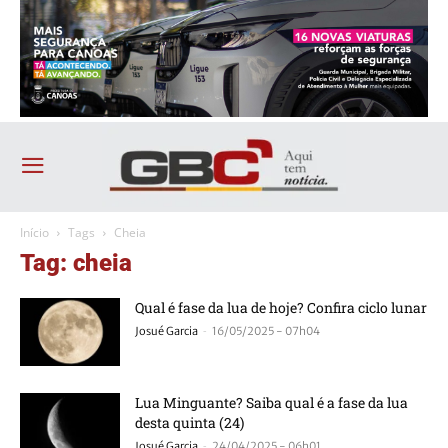
Início
Tags
Cheia
Tag: cheia
Qual é fase da lua de hoje? Confira ciclo lunar
-
Josué Garcia
16/05/2025 - 07h04
Lua Minguante? Saiba qual é a fase da lua
desta quinta (24)
-
Josué Garcia
24/04/2025 - 06h01